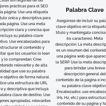
Estas son algunas de las
ores prácticas para el SEO
Palabra Clave
la página: Use una etiqueta
ítulo única y descriptiva para
Asegúrese de incluir su pal
ada página. Use una meta
clave objetivo en la etiquet
cripción clara y concisa que
título y manténgala concisa
incluya su palabra clave
60 caracteres). Meta
etivo. Use encabezados para
descripción: La meta descri
structurar el contenido y
es un resumen del contenid
litar que los usuarios lo lean
una página web que aparec
y lo comprendan. Cree
la SERP. Use la meta descri
ntenido relevante y de alta
para brindar una breve
alidad que use su palabra
descripción general del
e objetivo de forma natural.
contenido de la página e in
ilice una estructura de URL
su palabra clave objetivo
ra y descriptiva que incluya
Encabezados: use encabez
alabra clave de destino. Use
(H1, H2, etc.) para estructur
enes apropiadas, relevantes
contenido de su página y h