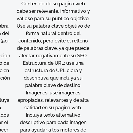
Contenido de su página web
debe ser relevante, informativo y
valioso para su público objetivo.
abra
Use su palabra clave objetivo de
a del
forma natural dentro del
 (50-
contenido, pero evite el relleno
de palabras clave, ya que puede
pción
afectar negativamente su SEO.
o de
Estructura de URL: use una
e en
estructura de URL clara y
pción
descriptiva que incluya su
palabra clave de destino.
Imágenes: use imágenes
cluya
apropiadas, relevantes y de alta
.
calidad en su página web.
ados
Incluya texto alternativo
ar el
descriptivo para cada imagen
acer
para ayudar a los motores de