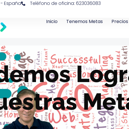
a - España
Teléfono de oficina: 623036083
Inicio
Tenemos Metas
Precios
demos Logr
uestras Met