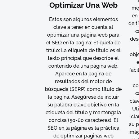
Optimizar Una Web
mej
en 
Estos son algunos elementos
de t
clave a tener en cuenta al
c
optimizar una página web para
des
el SEO en la página: Etiqueta de
título: La etiqueta de título es el
obj
texto principal que describe el
e
contenido de una página web.
faci
Aparece en la página de
resultados del motor de
co
búsqueda (SERP) como título de
c
la página. Asegúrese de incluir
clav
su palabra clave objetivo en la
Ut
etiqueta del título y manténgala
cla
concisa (50-60 caracteres). El
su p
SEO en la página es la práctica
imág
de optimizar páginas web