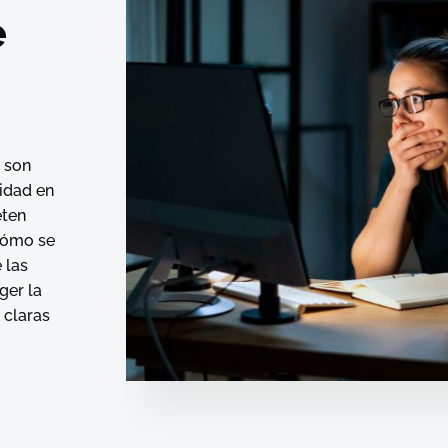
e
 son
idad en
eten
cómo se
 las
ger la
 claras