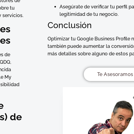
otores de
Asegúrate de verificar tu perfil p
obre tu
legitimidad de tu negocio.
 servicios.
Conclusión
nes
les
Optimizar tu Google Business Profile n
también puede aumentar la conversión d
más detalles sobre alguno de estos p
es de
 QDQ,
ncida
Te Asesoramos 
le My
sibilidad
e
s) de