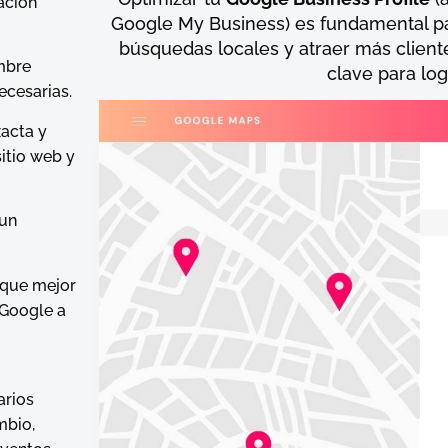
ación
Google My Business) es fundamental par
búsquedas locales y atraer más client
ombre
clave para log
necesarias.
xacta y
sitio web y
 un
a que mejor
 Google a
arios
mbio,