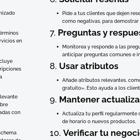
imizado
Pide a tus clientes que dejen res
como negativas, para demostrar q
7.
Preguntas y respue
términos
rvicios en
Monitorea y responde a las preg
anticipar preguntas comunes e inc
ncluye
8.
Usar atributos
ripciones
la
Añade atributos relevantes, como
gratuito». Esto ayuda a los clien
elevante
9.
Mantener actualiza
obre
nadas con
Actualiza tu perfil regularment
de horario o nuevos productos.
10.
Verificar tu negoc
schema