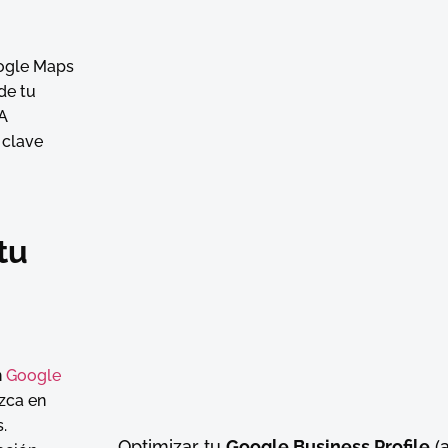
oogle Maps
de tu
 A
 clave
tu
n
Google
ezca en
.
Optimizar tu
Google Business Profile
(