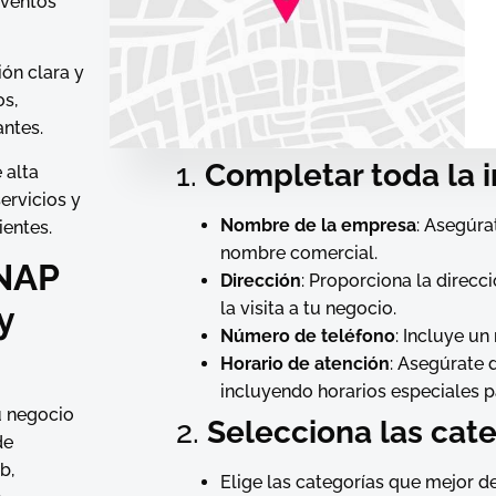
eventos
ión clara y
os,
antes.
1.
Completar toda la 
 alta
ervicios y
Nombre de la empresa
: Asegúra
ientes.
nombre comercial.
 NAP
Dirección
: Proporciona la direcci
la visita a tu negocio.
y
Número de teléfono
: Incluye u
Horario de atención
: Asegúrate 
incluyendo horarios especiales p
u negocio
2.
Selecciona las cat
de
b,
Elige las categorías que mejor d