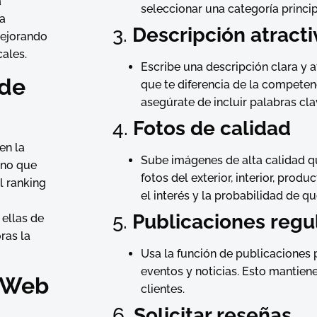
a
seleccionar una categoría princip
la
3.
Descripción atracti
mejorando
cales.
Escribe una descripción clara y a
 de
que te diferencia de la competen
asegúrate de incluir palabras cla
4.
Fotos de calidad
en la
Sube imágenes de alta calidad q
ino que
fotos del exterior, interior, prod
l ranking
el interés y la probabilidad de qu
5.
Publicaciones regu
 ellas de
ras la
Usa la función de publicaciones p
eventos y noticias. Esto mantiene
o Web
clientes.
6.
Solicitar reseñas